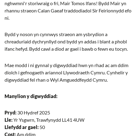
nghwmni'r storiwraig o fri, Mair Tomos Ifans! Bydd Mair yn
rhannu straeon Calan Gaeaf traddodiadol Sir Feirionnydd efo
ni.
Bydd y noson yn cynnwys straeon am ysbrydion a
chreaduriaid dychrynllyd ond bydd yn addas i blant a phobl
ifanc hefyd. Bydd cawl a diod ar gael i bawb o fewn eu tocyn.
Mae modd i ni gynnal y digwyddiad hwn yn rhad ac am ddim
diolch i gefnogaeth ariannol Llywodraeth Cymru. Cynhelir y
digwyddiad fel rhan o Wyl Amgueddfeydd Cymru.
Manylion y digwyddiad:
Pryd:
30 Hydref 2025
Lle:
Yr Ysgwrn, Trawfynydd LL41 4UW
Llefydd ar gael:
50
Cost:
Am ddim