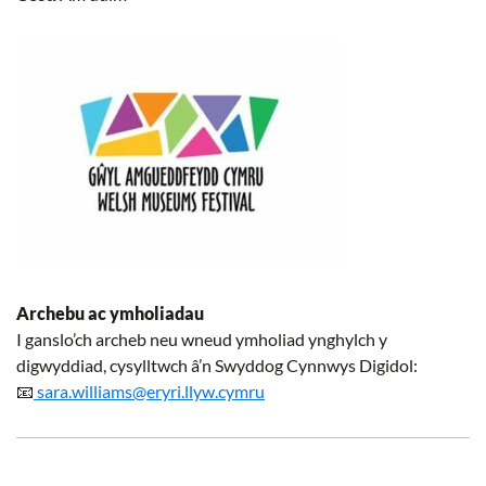
Archebu ac ymholiadau
I ganslo’ch archeb neu wneud ymholiad ynghylch y
digwyddiad, cysylltwch â’n Swyddog Cynnwys Digidol:
📧
sara.williams@eryri.llyw.cymru