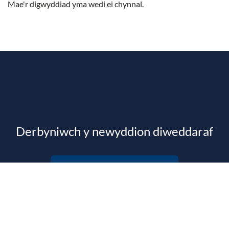
Mae'r digwyddiad yma wedi ei chynnal.
Derbyniwch y newyddion diweddaraf
Tanysgrifiwch i'n cylchlythyr