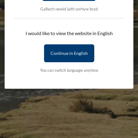
er mwyn atal mwy o feicroplastigion lygru’r amgylchedd lleol.
Gallwch newid iaith unrhyw bryd
Yn dilyn gwaith glanhau ar Yr Wyddfa bydd COPA1 yn
manylu ar ddatblygu strategaethau i fynd i’r afael a’r
I would like to view the website in English
argyfwng plastigion untro trwy bwysleisio ar dri maes;
arloesedd, datblygu polisi ac ymgysylltu creadigol cyhoeddus.
Y nod yw gwneud gwahaniaeth arwyddocaol i leihau sbwriel
Continue in English
yn yr ardal ac ysbrydoli cenhedlaethau’r dyfodol i warchod
ein hamgylchedd.
You can switch language anytime
Trwy gynnig rôl arwyddocaol i brosiect Yr Wyddfa Ddi-
Blastig i bobl ifanc, mae COPA1 yn anelu i rymuso
llysgenhadon hinsawdd y dyfodol. Mae Awdurdod Parc
Cenedlaethol Eryri a Cadw Cymru’n Daclus wedi ymrwymo i
ddarparu cyfle unigryw i wneud gwir wahaniaeth yn Eryri.