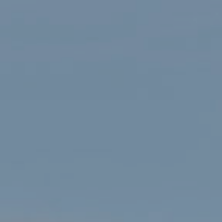
Cyfri’r dyddiau tan COPA1: Y
Gynhadledd Amgylcheddol
Ieuenctid gyntaf ar Yr Wyddfa
HAFAN
CYFRI’R DYDDIAU TAN COPA1: Y GYNHADLEDD