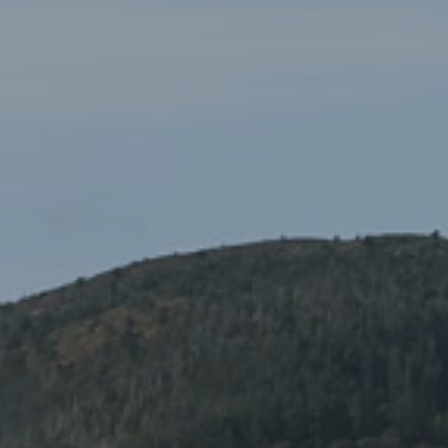
datblygu o £1,500 wedi ei ariannu’n garedig gan y Loteri
Genedlaethol.
Bydd panel o arbenigwyr adnabyddus yn beirniadu gan
gynnwys yr AS lleol Liz Saville Roberts, yr awdur a chantores
Casi Wyn a Chyfarwyddwr M-Sparc Pryderi ap Rhisiart yn
mentora’r disgyblion i ddatblygu a gwireddu eu syniadau.
Dywedodd Alec Young, Swyddog Prosiect Yr Wyddfa Ddi-
Blastig:
“Mae COPA1 yn ffordd gynaliadwy o gynnal cynhadledd,
trwy bwysleisio ar y meddylfryd o ail-lenwi, ail-ddefnyddio ac
ailgylchu, yn ogystal â blaenoriaethu cynnyrch cynaliadwy a
di-blastig gydol y diwrnod. Yn ychwanegol i hyn bydd y rhai