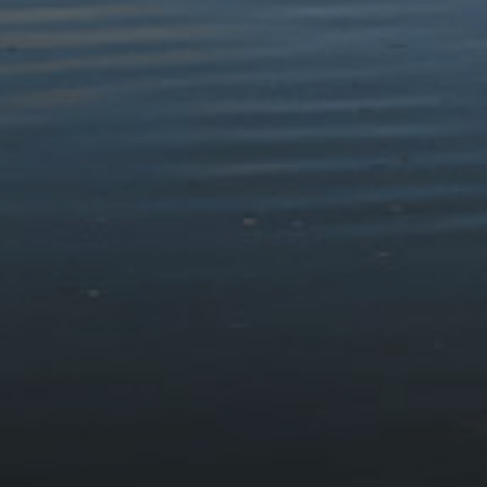
Ymweld
Cysylltu
Dilynwch Ni
© 2026 Awdurdod Parc Cenedlaethol Eryri
Datganiad Hygyrchedd
Telerau, Amodau a Pholisi Cwcis
Datganiad Preifatrwydd
Dyluniwyd ac Adeiladwyd gan