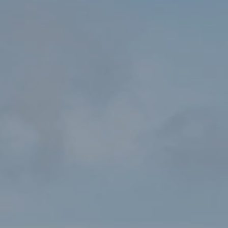
AMGYLCHEDDOL IEUENCTID GYNTAF AR YR WYDDFA
Mae Awdurdod Parc Cenedlaethol Eryri’n paratoi at
gynnal COPA1 ar y 24ain o Fedi, y Gynhadledd
Amgylcheddol Ieuenctid gyntaf ar Yr Wyddfa. Bydd y
digwyddiad yma yn garreg filltir bwysig fel rhan o
brosiect Yr Wyddfa Ddi-Blastig ac yn anelu at fynd i’r
afael a’r broblem llygredd plastigion untro trwy
ddatblygu syniadau arloesol y genhedlaeth nesaf.
Mae COPA1 yn nodi cam hanesyddol wrth i’r gynhadledd
ieuenctid gyntaf gael ei chynnal mewn lleoliadau ar Yr
Wyddfa, wrth i arloeswyr ifanc ddod ynghyd ag arbenigwyr er
mwyn sicrhau dyfodol llewyrchus i’r mynydd. O dros 200 o
geisiadau, mae 15 grŵp wedi cyrraedd y rownd derfynol ac
wedi cael eu dewis i fynychu’r gynhadledd er mwyn cyflwyno
eu ‘Syniadau Mawr’. Bydd y buddugwyr yn derbyn grant