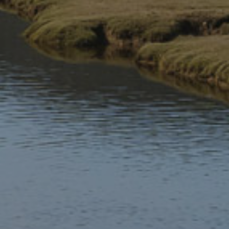
Nodiadau i Olygyddion:
Am fwy o wybodaeth ewch i wefan Parc Cenedlaethol Eryri.
Am ymholiadau’r wasg cysylltwch ag Ioan Gwilym, Pennaeth
Cyfathrebu’r Awdurdod ar 01766 772253 / 07900267506
neu
gwilym@eryri.llyw.cymru
Hoffai Awdurdod y Parc Cenedlaethol ddiolch i Brifysgol
Bangor, Cronfa Gymunedol y Loteri Genedlaethol, Cadw
Cymru’n Daclus a Stad Baron Hill am eu cydweithrediad ar y
prosiect yma.