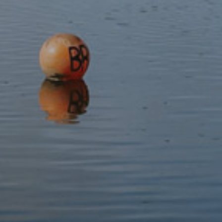
Derbyniwch y newyddion diweddaraf
Tanysgrifiwch i'n cylchlythyr
Darganfod
Gwarchod