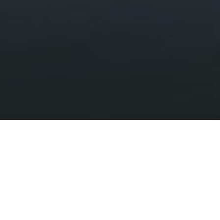
Wardeiniaid Parc
Cenedlaethol Eryri
HAFAN
GWARCHOD
WARDEINIAID PARC CENEDLAETHOL ERYRI
Wardeiniaid Eryri yma i'ch cynorthwyo
Mae tîm o Wardeiniaid yn cadw golwg ar Barc Cenedlaethol
Eryri, gyda phob Warden yn gyfrifol am ardal benodol.