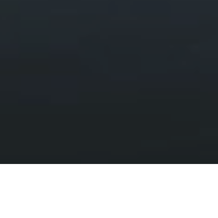
Gwarchod
HAFAN
GWARCHOD
Sicrhau dyfodol cynaliadwy i Eryri am
genedlaethau i ddod