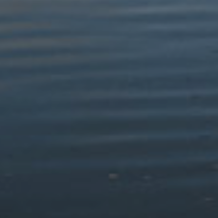
Phrosesu at ddibenion ymchwil gwyddonol / hanesyddol
ac ystadegau;
Hawliau mewn perthynas â gwneud penderfyniadau a
phroffilio awtomataidd. – Mae’r gyfraith yn darparu
mesurau diogelu i chi yn erbyn y risg y caiff penderfyniad a
allai fod yn niweidiol ei gymryd heb ymyrraeth ddynol.
I arfer unrhyw un o’r hawliau uchod, cysylltwch â’n Swyddog
Diogelu Data, trwy ddefnyddio’r manylion cyswllt isod.
Pan fyddwn yn prosesu data gyda’ch caniatâd, mae gennych
hawl i dynnu’ch caniatâd yn ôl ar unrhyw adeg. Gallwch chi
wneud hyn trwy anfon e-bost atom yn fan hyn
SDD@eryri.llyw.cymru
.
Efallai y byddwch hefyd eisiau gwneud cwyn ynghylch sut yr
ydym yn prosesu’ch data gyda Swyddfa’r Comisiynydd