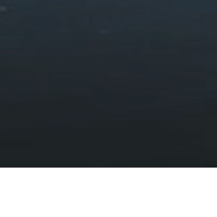
Gwybodaeth. Mae manylion ar sut i wneud cwyn ar gael ar
https://ico.org.uk Fodd bynnag, byddem yn gwerthfawrogi’r
cyfle i fynd i’r afael â’ch pryderon cyn i chi fynd at Swyddfa’r
Comisiynydd Gwybodaeth, felly cysylltwch â ni yn y lle
cyntaf.
Digwyddiadau, E-Gylchlythyrau ac Arolygon
Ar-lein
Rydyn ni’n defnyddio darparwr trydydd parti (mail chimp) i
ddanfon ein e- gylchlythyr misol. Rydym yn casglu ystadegau
ynghylch agor e-byst a chliciau gan ddefnyddio technolegau
safonol y diwydiant. Am ragor o wybodaeth, gweler
https://mailchimp.com/legal/privacy/
Lle mae’n gydnaws â’r defnydd a nodir ar gyfer eich data,
efallai y byddwn hefyd yn prosesu hyn drwy gyfarpar