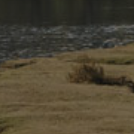
wybodaeth yn deg, hynny yw, rhaid i ni esbonio’r pwrpas a’r
sail gyfreithiol i ni ei defnyddio (bydd hyn wedi’i nodi ar y
tudalennau gwe lle gellir gofyn am wybodaeth neu unrhyw
ffurflen y gofynnir i chi ei chwblhau). Yn gyffredinol, rydym yn
prosesu data personol mewn perthynas â chyflawni ein
gwasanaethau (ein tasg gyhoeddus) neu mewn perthynas â
buddiannau dilys yr unigolyn neu APCE (fel rheolydd data).
Mae rhagor o wybodaeth am y sail gyfreithiol ar gyfer
prosesu unrhyw ddata a ddarparwyd gennych gan APCE i’w
gael gan ein Swyddog Diogelu Data trwy gyfrwng y manylion
cyswllt isod.
Mae unrhyw wybodaeth bersonol a ddarperir gennych yn
cael ei storio mewn cronfeydd data sy’n eiddo i APCE neu
sefydliad a ddefnyddir gan APCE i ddarparu gwasanaethau
ar-lein ar ei ran. Rhaid i ni ddweud wrthych a ydym am
drosglwyddo’r wybodaeth i unrhyw un arall. Yn gyffredinol,
dim ond o fewn APCE a chan ei ddarparwyr gwasanaethau y