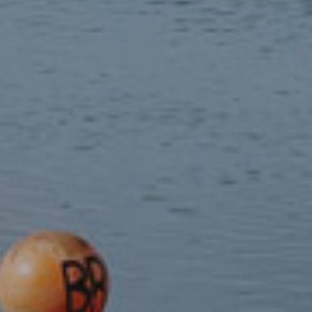
ei ddefnyddio
Yr hawl i gael mynediad – O dan y Rheoliad Diogelu Data
Cyffredinol (RHDDC), mae gennych yr hawl i gael:
cadarnhad bod eich data yn cael ei brosesu; a
mynediad at eich data personol
Mae manylion ar sut i gael eich data personol ar ein gwefan:
Deddf Rhyddid Gwybodaeth 2000
.
Yr hawl i unioni – Mae gennych hawl i gael data personol
wedi’i gywiro os yw’n anghywir neu’n anghyflawn.
Yr hawl i ddileu – Mae gennych yr hawl i ofyn am ddileu
neu gael gwared ar ddata personol lle nad oes rheswm cryf
dros ei brosesu’n barhaus.
Yr hawl i gyfyngu ar brosesu – mae gennych hawl i ‘flocio’
neu osgoi prosesu data personol. Pan fo trefniadau