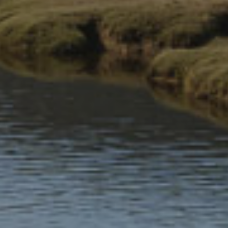
bydd unrhyw wybodaeth a ddarperir gennych yn cael ei
defnyddio. Ni fydd fyth yn cael ei chyflenwi i unrhyw un y tu
allan i APCE heb gael eich caniatâd chi yn gyntaf, oni bai ei
bod yn rhwymedigaeth arnom neu fod gennym ganiatâd yn ôl
y gyfraith i ddatgelu hynny.
Byddwn yn dal eich gwybodaeth bersonol ar ein systemau
cyhyd â’ch bod yn derbyn y gwasanaeth yr ydych wedi gofyn
amdani, a’i dileu os yw’r pwrpas wedi cael ei fodloni neu eich
bod wedi gofyn i ni wneud hynny, oni bai ei bod yn ofynnol yn
ôl y gyfraith i ni ei chadw. Rheolir y drefn o gadw data yn ôl
Polisi Cadw a Gwaredu APCE.
Yn ogystal, mae gennych yr hawliau canlynol o dan y gyfraith
diogelu data:
Yr hawl i gael gwybod – pan fyddwn yn casglu eich data,
byddwn yn dweud wrthych pam a sut yr ydym yn bwriadu