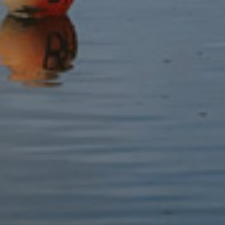
prosesu yn cael eu cyfyngu, gallwn storio’r data personol,
ond ni chaiff ei brosesu ymhellach. Gallwn gadw digon o
wybodaeth am yr unigolyn i sicrhau bod y cyfyngiad yn
cael ei barchu yn y dyfodol.
Yr hawl i gludo data – Gallwch chi gael ac ail ddefnyddio’ch
data personol at eich dibenion eich hun ar draws
gwahanol wasanaethau. Mae’r hawl hon yn eich galluogi i
symud, copïo neu drosglwyddo data personol yn hawdd o
un amgylchedd TG i un arall mewn modd diogel, heb
rwystr o ran defnyddioldeb.
Yr hawl i wrthwynebu – Mae gennych hawl i wrthwynebu
i:
brosesu yn seiliedig ar fuddiannau cyfreithlon neu
berfformiad tasg er
budd / ymarfer y cyhoedd o awdurdod swyddogol (gan
gynnwys proffilio);
marchnata uniongyrchol (gan gynnwys proffilio); a