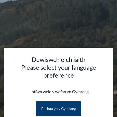
Dewiswch eich iaith
Please select your language
preference
Gwe-gamerâu
Hoffwn weld y wefan yn Gymraeg
Parhau yn y Gymraeg
HAFAN
DARGANFOD
GWE-GAMERÂU