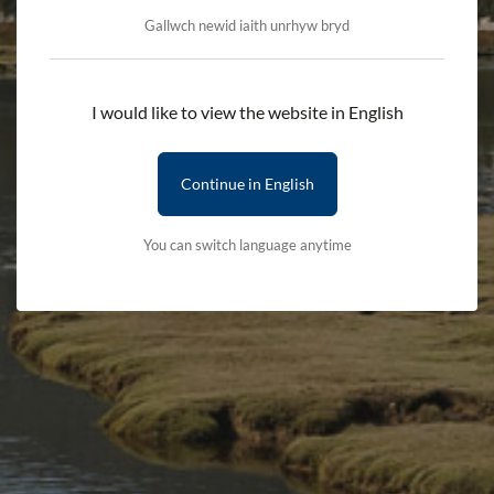
Gallwch newid iaith unrhyw bryd
Gwe-gamera Llyn Tegid
I would like to view the website in English
Ail-lwythwch y dudalen i ddiweddaru’r camera.
Continue in English
You can switch language anytime