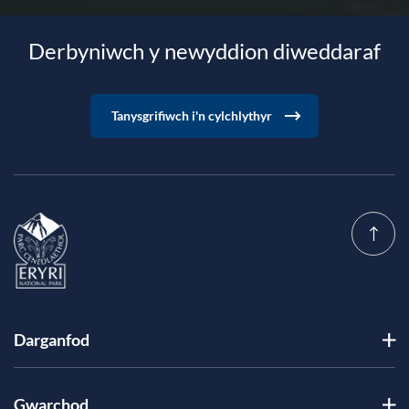
Derbyniwch y newyddion diweddaraf
Tanysgrifiwch i'n cylchlythyr
Darganfod
Gwarchod