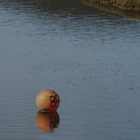
Derbyniwch y newyddion diweddaraf
Tanysgrifiwch i'n cylchlythyr
Darganfod