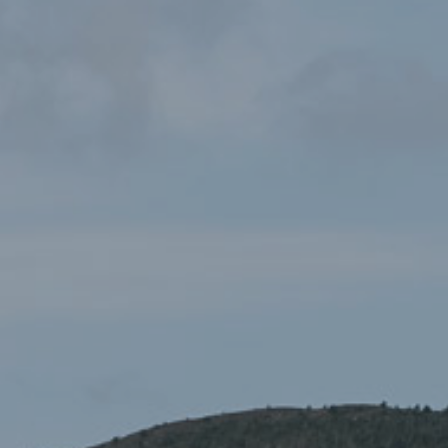
ERYRI
Mae rhan o goeden eiconig y
Sycamore Gap
wedi ei phlannu
yn Yr Ysgwrn ym Mharc Cenedlaethol Eryri heddiw, gan greu
etifeddiaeth barhaus o un o nodweddion naturiol mwyaf
adnabyddus Prydain.
Mae’r plannu’n rhan o fenter ar draws y DU, dan arweiniad
National Parks UK mewn partneriaeth â Pharc Cenedlaethol
Northumberland a’r Ymddiriedolaeth Genedlaethol fydd yn
gweld coed ifanc yn cael eu plannu ym mhob un o’r pymtheg
Parc Cenedlaethol.
Safodd coeden
Sycamore Gap
wrth ymyl Mur Hadrian am
dros ganrif. Er na ellir disodli’r goeden wreiddiol, mae’r
genhedlaeth newydd yma o goed yn sicrhau bod ei stori’n