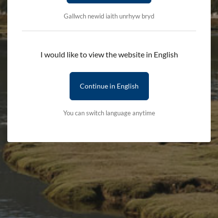
rhoi teimlad o falchder i blannu planhigyn o goeden mor
eiconig.
Gallwch newid iaith unrhyw bryd
Mae’n ein hatgoffa bod cadwraeth yn ymwneud â’r dyfodol a’r
tirweddau yr ydym yn ei warchod ar gyfer cenhedlaethau’r
I would like to view the website in English
dyfodol. Mae ei phlannu yn Yr Ysgwrn, canolfan o
bwysigrwydd diwylliannol yn nodweddiadol, gan ei bod nid
Continue in English
yn unig yn symbol o adlewyrchiad ond hefyd o adnewyddu a’r
cysylltiad parhaol rhwng pobl a naws am le”.
You can switch language anytime
Mae pob coeden ifanc wedi ei thyfu o’r goeden wreiddiol, gan
greu cysylltiad byw â hanes y
Sycamore Gap
â’r cysylltiad
rhwng y pymtheg Parc Cenedlaethol.