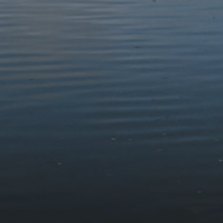
Gwarchod
Ymweld
Cysylltu
Dilynwch Ni
© 2026 Awdurdod Parc Cenedlaethol Eryri
Datganiad Hygyrchedd
Telerau, Amodau a Pholisi Cwcis
Datganiad Preifatrwydd
Dyluniwyd ac Adeiladwyd gan