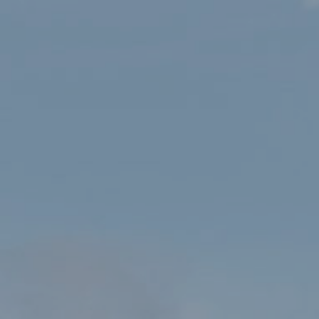
Etifeddiaeth coeden y
Sycamore Gap i barhau i dyfu
yn Eryri
HAFAN
ETIFEDDIAETH COEDEN Y SYCAMORE GAP I BARHAU I DYFU YN