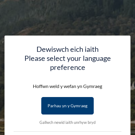
Dewiswch eich iaith
Please select your language
Taith y Warden: Coed
preference
Abergwynant
Hoffwn weld y wefan yn Gymraeg
HAFAN
DARGANFOD
DIGWYDDIADAU
Parhau yn y Gymraeg
TAITH Y WARDEN: COED ABERGWYNANT
Gallwch newid iaith unrhyw bryd
Ymunwch â ni ar gyfer Taith y Warden y mis hwn, dan