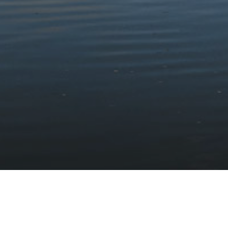
Mae'r digwyddiad yma wedi ei chynnal.
Derbyniwch y newyddion diweddaraf
Tanysgrifiwch i'n cylchlythyr