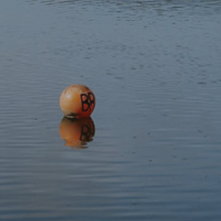
adrannau serth na thechnegol.
Cyfeirnod Grid:
SH 67452 17498
Paratoi
Er mai llwybr hawdd yw hwn, rydym yn dal i argymell gwisgo
esgidiau cerdded addas a dod â dillad sy’n addas i’r tywydd,
gan y gall amodau yn Eryri newid yn gyflym. Cynghorir
byrbrydau ysgafn a dŵr hefyd.
Mae’r digwyddiad am ddim, gyda rhoddion yn ddewisol os
hoffech gefnogi ein gwaith. Mae rhoddion i'n tîm Wardeiniaid
a Thîm Mynediad Awdurdod y Parc Cenedlaethol yn helpu i
ariannu gwaith hanfodol cynnal a chadw llwybrau a chynnal
mynediad i gefn gwlad yn Eryri.