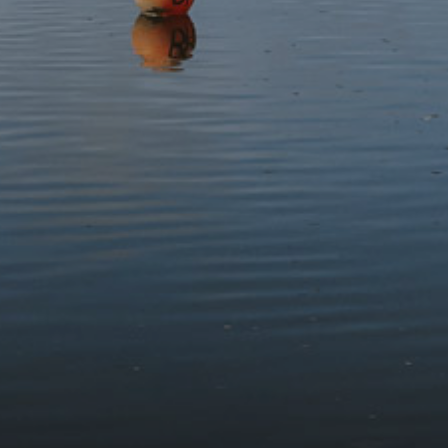
Mae'r digwyddiad yma wedi ei chynnal.
Derbyniwch y newyddion diweddaraf
Tanysgrifiwch i'n cylchlythyr