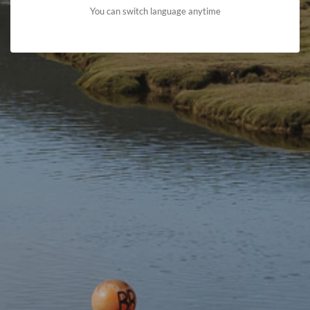
You can switch language anytime
Manylion y daith gerdded
Cyfarfod:
Maes parcio Blaendraeth Llyn Tegid
Gweld ar What 3 Words
Gweld ar Google Maps
Dyddiad:
Dydd Sadwrn, 24 Ionawr 2026
Amser:
9:30yb
Pellter:
6 milltir
Hyd:
Tua 4–5 awr
Graddfa’r daith:
Cymedrol anodd
Paratoi
Gwnewch yn siŵr eich bod yn barod gydag offer cerdded
priodol, gan gynnwys dillad dal dŵr, esgidiau cerdded cadarn,
a digon o fyrbrydau a dŵr i’ch cadw i fynd drwy’r bore.