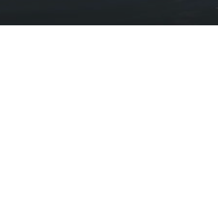
Darganfod
Gwarchod
Ymweld
Cysylltu