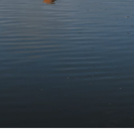
Derbyniwch y newyddion diweddaraf
Tanysgrifiwch i'n cylchlythyr