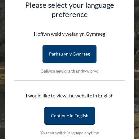
Please select your language
preference
Siop
Hoffwn weld y wefan yn Gymraeg
Parhau yn y Gymraeg
HAFAN
SIOP
Gallwch newid iaith unrhyw bryd
Chwilio yn ôl enw cynnyrch
I would like to view the website in English
Continue in English
Categorïau
You can switch language anytime