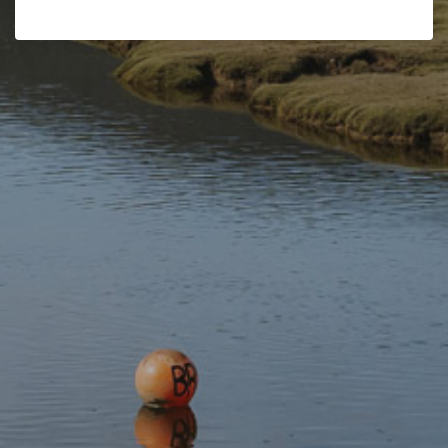
Wales Regional Road Atlas
OS Tour Map – Gogledd a
(A-Z Regional Road Atlas)
Chanolbarth Cymru
£7.99
£5.99