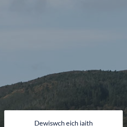
Dewiswch eich iaith