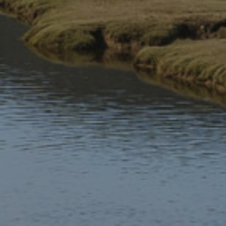
OS Landranger 115 – Yr
OS Explorer 253 Pen Llŷn –
Wyddfa
Ardal Ddwyreiniol
£12.99
£12.99
OS Explorer 253 Pen Llŷn –
OS Explorer OL23 Cader
Ardal Orllewinol
Idris & Llyn Tegid (Map Actif)
£12.99
£16.99