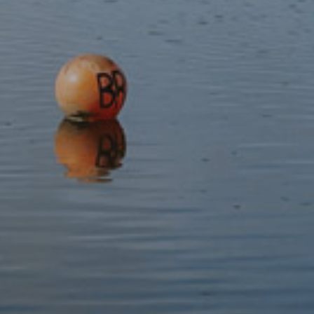
OS Explorer OL18 Harlech,
OS Explorer OL18 Harlech,
Porthmadog & Bala (Map
Porthmadog & Bala
Actif)
£12.99
£16.99