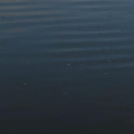
OS Explorer OL17 Snowdon
OS Explorer OL23 Cader
/ Yr Wyddfa (Map Actif)
Idris & Llyn Tegid
£16.99
£12.99