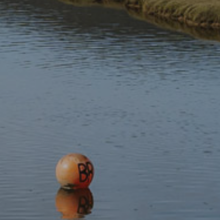
2015:
Strategaeth Llysiau’r Dial Eryri
2014:
Gwenynwyr Ifanc
2013–2016:
Perlau mewn perygl
2013–2014:
Gwaith Amgylchedd SITA
2013–2014:
Cronfa Ecosystemau Eryri
2012–2015:
Buzz Eryri
2012:
Ymgynghorion Glastir
2012–2013:
Partneriaeth Rhododendron Eryri
2011–2015:
Perllanau Eryri
2008–2015:
Cronfa Terfynnau Traddodiadol
2005–2007:
Ffermio Sensitif i Ddalgylch
2005–2007:
Arolwg Cyfleoedd Amgylcheddol
2003:
Prosiect Garddio Bywyd Gwyllt