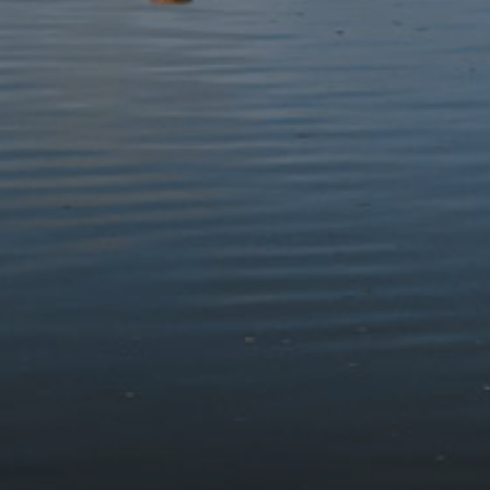
2003–2008:
Rhaglen Tir Eryri (Amcan Un) – £4.8
miliwn
2002–2003:
Hwylusiad Cyswllt Fferm
2000–2002:
Tirlun a Nodweddion Eryri (Amcan Un) –
£1.7 miliwn
1999–2006:
Cyflwyno Tir Gofal
1992–2006:
Cyflwyno Tir Cymen
1997–2001:
5b Gogledd Eryri (EAGGF) – £1.2 miliwn
1989–1997:
Grantiau Top-up Cadwraeth
1987-1997:
Cytundebau Rheoli Rhan o Ffermydd
1970au:
Arbrawf Rheoli Ucheldir Canol