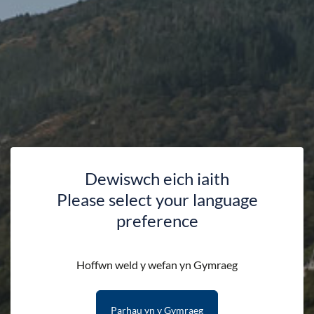
Dewiswch eich iaith
Please select your language
Prosiectau Cadwraeth
preference
Blaenorol
Hoffwn weld y wefan yn Gymraeg
HAFAN
GWARCHOD
GWAITH CADWRAETH
Parhau yn y Gymraeg
PROSIECTAU CADWRAETH BLAENOROL