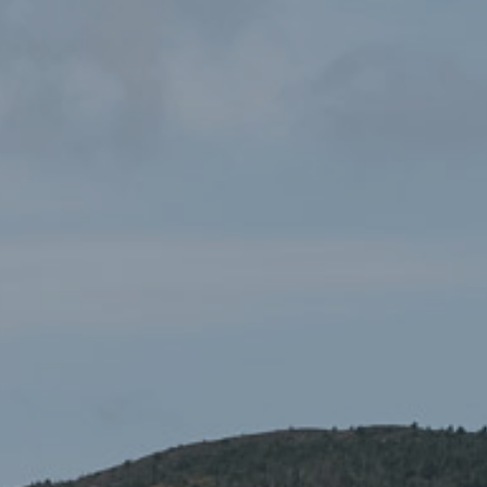
OS Historical – Prydain
£6.99
Rufeinig
Mapiau
,
Mapiau Arolwg Ordnans