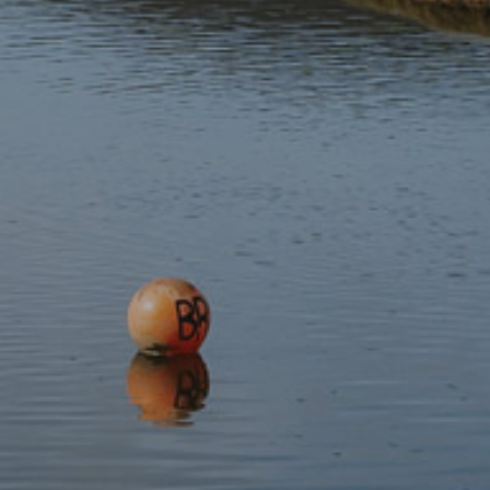
Derbyniwch y newyddion diweddaraf
Tanysgrifiwch i'n cylchlythyr
Darganfod
Gwarchod