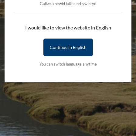
Gallwch newid iaith unrhyw bryd
Ychwanegu i'r fasged
I would like to view the website in English
Côst danfon Eitem cyntaf - £2.50 (Bydd gweddill yr eitemau am ddim)
Continue in English
Telerau ac Amodau
Manylion Cludiant
You can switch language anytime