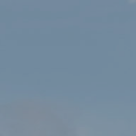
HAFAN
SIOP
OS HISTORICAL – PRYDAIN RUFEINIG