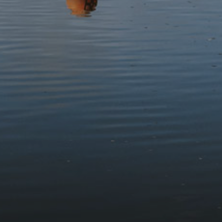
Derbyniwch y newyddion diweddaraf
Tanysgrifiwch i'n cylchlythyr