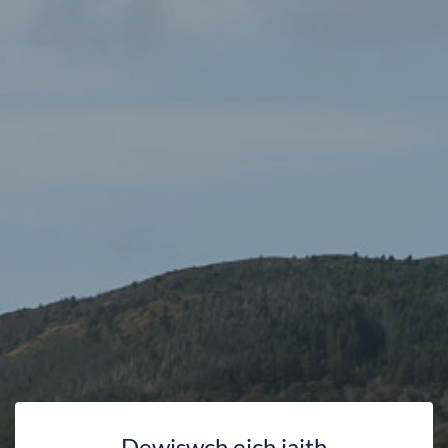
Dewiswch eich iaith