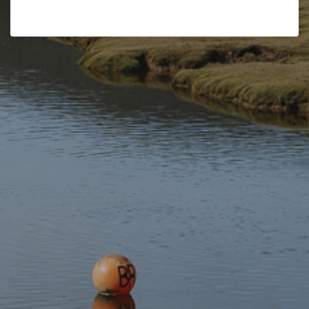
Cysylltwch â ni i drafod eich anghenion a gallwn deilwro
pecyn ar eich cyfer.
Lluniau Priodasau