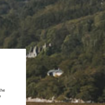
the
h