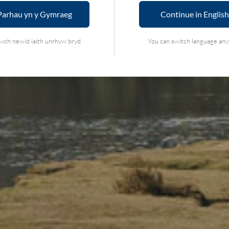
Parhau yn y Gymraeg
Continue in English
wch newid iaith unrhyw bryd
You can switch language an