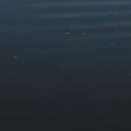
Sut i ymweld ag Eryri heb
gar
HAFAN
YMWELD
CYNLLUNIO EICH YMWELIAD
©
Follow
CANLLAWIAU YMWELD
Films
SUT I YMWELD AG ERYRI HEB GAR