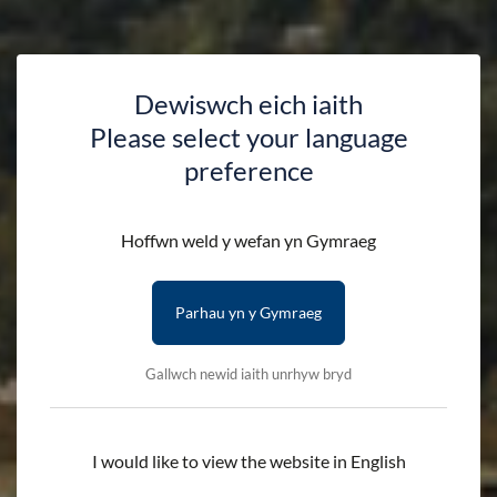
Dewiswch eich iaith
Please select your language
preference
Hoffwn weld y wefan yn Gymraeg
Parhau yn y Gymraeg
Gallwch newid iaith unrhyw bryd
I would like to view the website in English