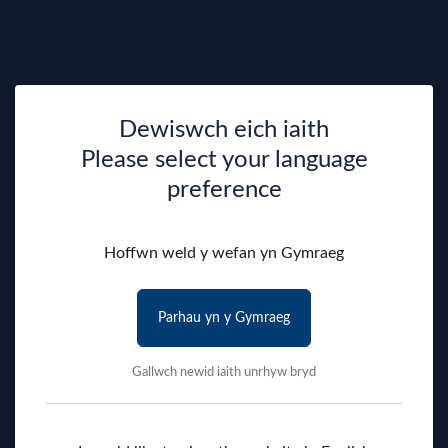
Dewiswch eich iaith
Please select your language
preference
Hoffwn weld y wefan yn Gymraeg
Parhau yn y Gymraeg
Gallwch newid iaith unrhyw bryd